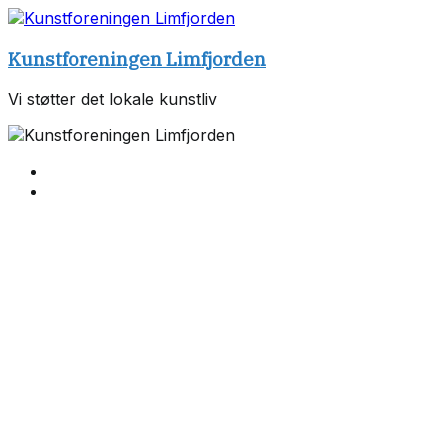
Skip
to
Kunstforeningen Limfjorden
content
Vi støtter det lokale kunstliv
Forside
Udstillinger