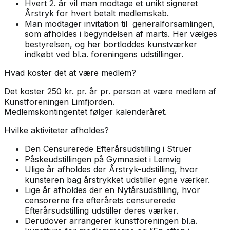
Hvert 2. år vil man modtage et unikt signeret
Årstryk for hvert betalt medlemskab.
Man modtager invitation til generalforsamlingen,
som afholdes i begyndelsen af marts. Her vælges
bestyrelsen, og her bortloddes kunstværker
indkøbt ved bl.a. foreningens udstillinger.
Hvad koster det at være medlem?
Det koster 250 kr. pr. år pr. person at være medlem af
Kunstforeningen Limfjorden.
Medlemskontingentet følger kalenderåret.
Hvilke aktiviteter afholdes?
Den Censurerede Efterårsudstilling i Struer
Påskeudstillingen på Gymnasiet i Lemvig
Ulige år afholdes der Årstryk-udstilling, hvor
kunsteren bag årstrykket udstiller egne værker.
Lige år afholdes der en Nytårsudstilling, hvor
censorerne fra efterårets censurerede
Efterårsudstilling udstiller deres værker.
Derudover arrangerer kunstforeningen bl.a.